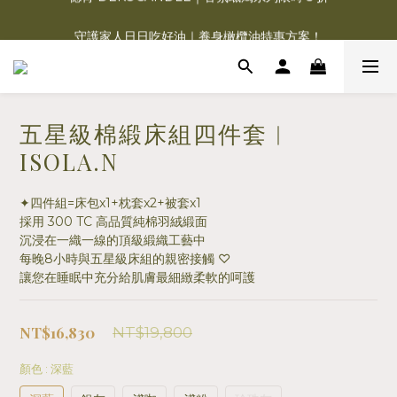
德肯 DEKOCANDLE｜香氛蠟燭系列限時 5 折
守護家人日日吃好油｜養身橄欖油特惠方案！
Charme d‘Orient 夏赫曼 | 福利品3.8折清倉！
德肯 DEKOCANDLE｜香氛蠟燭系列限時 5 折
五星級棉緞床組四件套︱
ISOLA.N
✦四件組=床包x1+枕套x2+被套x1
採用 300 TC 高品質純棉羽絨緞面
沉浸在一織一線的頂級緞織工藝中
每晚8小時與五星級床組的親密接觸 ♡
讓您在睡眠中充分給肌膚最細緻柔軟的呵護
NT$16,830
NT$19,800
顏色
: 深藍