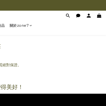
商品
關於zone7
柔
品質絕對保證。
變得美好！