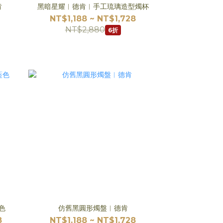
肯
黑暗星耀︱德肯︱手工琉璃造型燭杯
NT$1,188 ~ NT$1,728
NT$2,880
6折
色
仿舊黑圓形燭盤︱德肯
8
NT$1,188 ~ NT$1,728