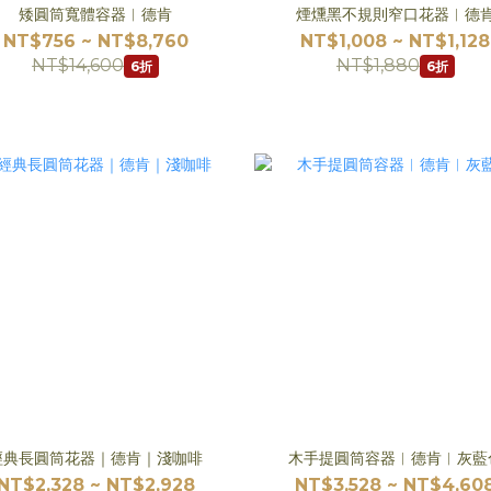
矮圓筒寬體容器︱德肯
煙燻黑不規則窄口花器︱德
NT$756 ~ NT$8,760
NT$1,008 ~ NT$1,128
NT$14,600
NT$1,880
6折
6折
經典長圓筒花器｜德肯｜淺咖啡
木手提圓筒容器︱德肯︱灰藍
NT$2,328 ~ NT$2,928
NT$3,528 ~ NT$4,60