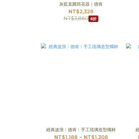
灰藍直圓筒花器｜德肯
NT$2,328
NT$3,880
6折
經典波浪︱德肯︱手工琉璃造型燭杯
NT$1,188 ~ NT$1,308