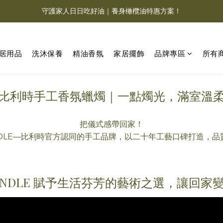
德肯 DEKOCANDLE｜香氛蠟燭系列限時 5 折
Charme d‘Orient 夏赫曼 | 福利品3.8折清倉！
德肯 DEKOCANDLE｜香氛蠟燭系列限時 5 折
居用品
洗沐保養
精油香氛
家居擺飾
品牌專區
所有
比利時手工香氛蠟燭｜一點燭光，滿室溫
把儀式感帶回家！
NDLE—比利時官方認同的手工品牌，以二十年工藝口碑打造，
CANDLE 賦予生活芬芳的藝術之選，讓回家