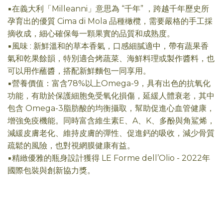
▪在義大利「Milleanni」意思為 “千年” ，跨越千年歷史所
孕育出的優質 Cima di Mola 品種橄欖，需要嚴格的手工採
摘收成，細心確保每一顆果實的品質和成熟度。
▪風味 : 新鮮溫和的草本香氣，口感細膩適中，帶有蔬果香
氣和乾果餘韻，特別適合烤蔬菜、海鮮料理或製作醬料，也
可以用作蘸醬，搭配新鮮麵包一同享用。
▪營養價值：富含78%以上Omega-9，具有出色的抗氧化
功能，有助於保護細胞免受氧化損傷，延緩人體衰老，其中
包含 Omega-3脂肪酸的均衡攝取，幫助促進心血管健康，
增強免疫機能。同時富含維生素E、A、K、多酚與角鯊烯，
減緩皮膚老化、維持皮膚的彈性、促進鈣的吸收，減少骨質
疏鬆的風險，也對視網膜健康有益。
▪精緻優雅的瓶身設計獲得 LE Forme dell’Olio - 2022年
國際包裝與創新協力獎。