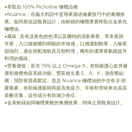
▪萃取自 100% Picholine 橄欖品種
▪Nuance：在義大利語中是用來描述繪畫技巧中的漸層效
果。如同形容該瓶身設計，由鮮綠的橄欖果實榨取出金黃色
橄欖油。
▪風味 : 具有淡黃色的色澤以及獨特的清新果香、草本香與
辛香，入口後能嚐到明顯的辛辣感，口感濃郁醇厚，入喉尾
韻強烈，適合搭配海鮮及豆類料理，獨有的濃厚香氣能提升
料理的風味。
▪營養價值：富含 76% 以上 Omega-9，有助維護心血管健
康和身體免疫系統功能，豐富維生素 E、A、K，強骨骼結
構，預防骨質疏鬆症。並且 Nuance 橄欖油的中含有 β-胡
蘿蔔素，有助保護眼睛和提高免疫力。辛辣和苦味來自其高
多酚含量，這些成分有助減少炎症。
▪金黃鮮綠如同橄欖果般的漸層效果，特殊止滑瓶身設計。