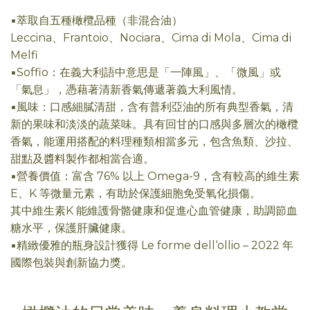
▪萃取自五種橄欖品種（非混合油）
Leccina、Frantoio、Nociara、Cima di Mola、Cima di
Melfi
▪Soffio：在義大利語中意思是「一陣風」、「微風」或
「氣息」，憑藉著清新香氣傳遞著義大利風情。
▪風味：口感細膩清甜，含有普利亞油的所有典型香氣，清
新的果味和淡淡的蔬菜味。具有回甘的口感與多層次的橄欖
香氣，能運用搭配的料理種類相當多元，包含魚類、沙拉、
甜點及醬料製作都相當合適。
▪營養價值：富含 76% 以上 Omega-9，含有較高的維生素
E、K 等微量元素，有助於保護細胞免受氧化損傷。
其中維生素K 能維護骨骼健康和促進心血管健康，助調節血
糖水平，保護肝臟健康。
▪精緻優雅的瓶身設計獲得 Le forme dell‘ollio – 2022 年
國際包裝與創新協力獎。