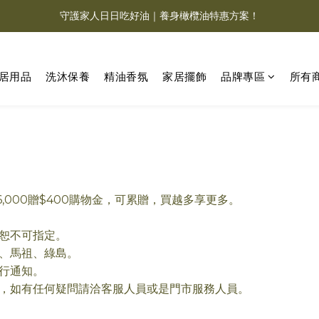
德肯 DEKOCANDLE｜香氛蠟燭系列限時 5 折
守護家人日日吃好油｜養身橄欖油特惠方案！
Charme d‘Orient 夏赫曼 | 福利品3.8折清倉！
居用品
洗沐保養
精油香氛
家居擺飾
品牌專區
所有
德肯 DEKOCANDLE｜香氛蠟燭系列限時 5 折
$6,000贈$400購物金，可累贈，買越多享更多。
恕不可指定。
、馬祖、綠島。
行通知。
主，如有任何疑問請洽客服人員或是門市服務人員。