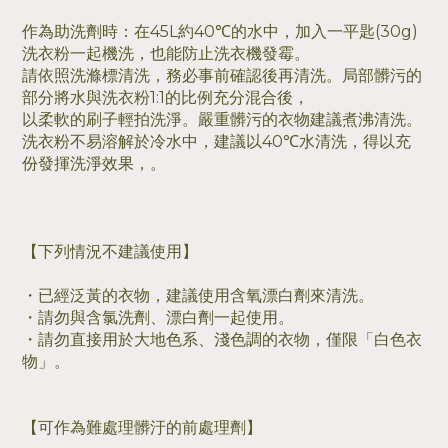
作為助洗劑時：在45L約40℃的水中，加入一平匙(30g)
洗衣粉一起機洗，也能防止洗衣機發霉。
請依照洗滌標清洗，務必事前確認後再清洗。局部髒污的
部分將水與洗衣粉1:1的比例充分混合後，
以柔軟的刷子輕拍洗淨。嚴重髒污的衣物建議煮沸清洗。
洗衣粉不易溶解於冷水中，建議以40℃水清洗，得以充
份發揮洗淨效果，。
【下列情況不建議使用】
・已經泛黃的衣物，建議使用含氧漂白劑來清洗。
・請勿與含氯洗劑、漂白劑一起使用。
・請勿直接用於大地色系、淺色調的衣物，僅限「白色衣
物」。
【可作為難處理髒汙的前處理劑】