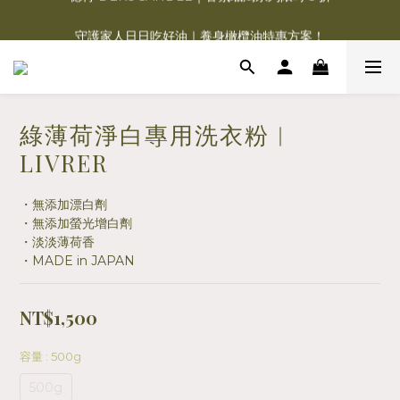
德肯 DEKOCANDLE｜香氛蠟燭系列限時 5 折
守護家人日日吃好油｜養身橄欖油特惠方案！
Charme d‘Orient 夏赫曼 | 福利品3.8折清倉！
德肯 DEKOCANDLE｜香氛蠟燭系列限時 5 折
綠薄荷淨白專用洗衣粉︱
LIVRER
・無添加漂白劑
・無添加螢光增白劑
・淡淡薄荷香
・MADE in JAPAN
NT$1,500
容量
: 500g
500g