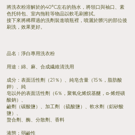
將洗衣粉溶解於的40°C左右的熱水，將領口與袖口、素
色托特包、室內拖鞋等物品以軟毛刷擦拭。
接下來將稀釋過的洗劑裝進噴瓶裡，噴灑於髒污的部位後
刷洗，效果更好。
品名：淨白專用洗衣粉
用途：綿、麻、合成繊維清洗用
成分：表面活性劑（21％​​）、純皂含量（15％，脂肪酸
鉀）、純
皂以外的表面活性劑（6％，聚氧化烯烷基醚，α-烯烴磺
酸鈉）、
鹼劑（碳酸鹽）、加工劑 （硫酸鹽）、軟水劑（鋁矽酸
鹽）、
螯合劑、酶、分散劑、香料
液態：弱鹼性