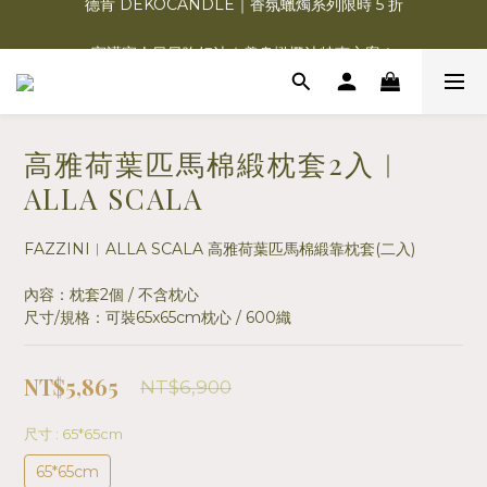
德肯 DEKOCANDLE｜香氛蠟燭系列限時 5 折
守護家人日日吃好油｜養身橄欖油特惠方案！
Charme d‘Orient 夏赫曼 | 福利品3.8折清倉！
德肯 DEKOCANDLE｜香氛蠟燭系列限時 5 折
高雅荷葉匹馬棉緞枕套2入︱
ALLA SCALA
FAZZINI︱ALLA SCALA 高雅荷葉匹馬棉緞靠枕套(二入)
內容：枕套2個 / 不含枕心
尺寸/規格：可裝65x65cm枕心 / 600織
NT$5,865
NT$6,900
尺寸
: 65*65cm
65*65cm