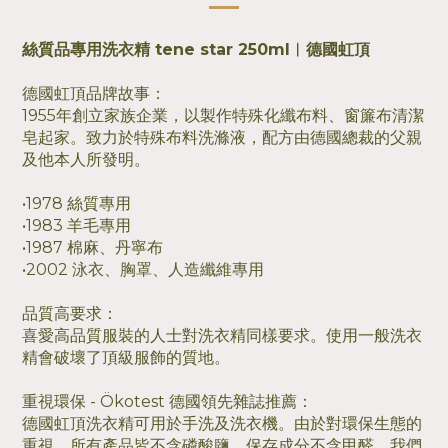
絲質品專用洗衣精 tene star 250ml︱德國虹頂
德國虹頂品牌故事：
1955年創立家族企業，以製作特殊化纖布料、窗簾布清潔
皂起家。致力於特殊布料洗滌液，配方由德國總裁的父親
及他本人所發明。
•1978 絲質專用
•1983 羊毛專用
•1987 棉麻、丹寧布
•2002 泳衣、胸罩、人造纖維專用
品質高要求：
喜愛高品質服裝的人士對洗衣精同樣要求。使用一般洗衣
精會破壞了頂級服飾的質地。
重視環保 - Ökotest 德國領先雜誌推薦：
德國虹頂洗衣精可用於手洗及洗衣機。由於對環保生態的
重視，所有產品皆不含磷酸鹽。保存成分不含甲醛。我們