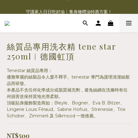
德肯 DEKOCANDLE｜香氛蠟燭系列限時 5 折
守護家人日日吃好油｜養身橄欖油特惠方案！
Charme d‘Orient 夏赫曼 | 福利品3.8折清倉！
德肯 DEKOCANDLE｜香氛蠟燭系列限時 5 折
絲質品專用洗衣精 tene star
250ml︱德國虹頂
Tenestar 絲質品專用：
優雅華麗的絲製品令人愛不釋手。tenestar 專門為護理清潔絲製
品而研發。
本產品不含任何化學成分或脂質補充劑，避免絲綢在洗滌時有任
何損害並保持質地光滑柔順。
頂級貼身服飾製造商如：Bleyle、Bogner、Eva B. Bitzer、
Lingerie Louis Féraud、Sabine Hofius、Strenesse、Trixi 
Schober、Zimmerli 及 Silkmood 一致推薦。
NT$500