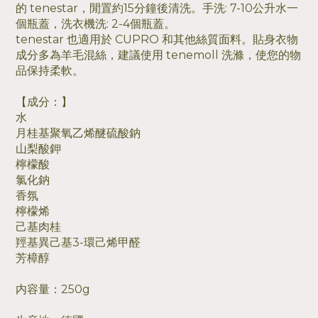
的 tenestar，閒置約15分鐘後清洗。手洗: 7-10公升水一
個瓶蓋，洗衣機洗: 2-4個瓶蓋。
tenestar 也適用於 CUPRO 和其他絲質面料。貼身衣物
成分多為羊毛混絲，建議使用 tenemoll 洗滌，使您的物
品保持柔軟。
【成分：】
水
月桂基聚氧乙烯醚硫酸鈉
山梨酸鉀
檸檬酸
氯化鈉
香氛
檸檬烯
己基肉桂
羥基異己基3-環己烯甲醛
芳樟醇
内容量：250g