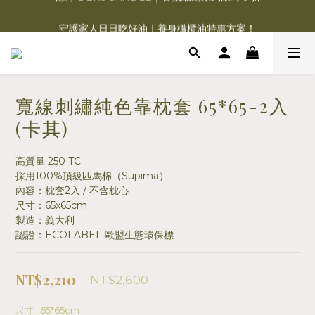
德肯 DEKOCANDLE｜香氛蠟燭系列限時 5 折
守護家人日日吃好油｜養身橄欖油特惠方案！
Charme d‘Orient 夏赫曼 | 福利品3.8折清倉！
德肯 DEKOCANDLE｜香氛蠟燭系列限時 5 折
寬線刺繡純色靠枕套 65*65-2入
(卡其)
高質量 250 TC
採用100%頂級匹馬棉（Supima）
內容：枕套2入 / 不含枕心
尺寸：65x65cm
製造：義大利
認證：ECOLABEL 歐盟生態環保標
NT$2,210
NT$2,600
尺寸
: 65*65cm